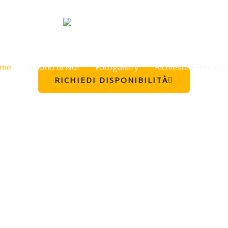
Affittacamere Denis
Affittacamere e B&B ad Agliana (PT)
info line 349 2237482
me
Dicono di Noi
Fotogallery
Richieste Prenotaz
RICHIEDI DISPONIBILITÀ